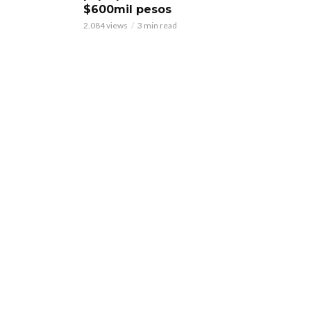
$600mil pesos
2.084 views
3 min read