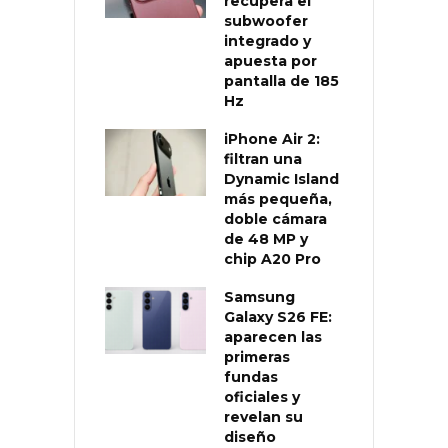
recupera el
subwoofer
integrado y
apuesta por
pantalla de 185
Hz
iPhone Air 2:
filtran una
Dynamic Island
más pequeña,
doble cámara
de 48 MP y
chip A20 Pro
Samsung
Galaxy S26 FE:
aparecen las
primeras
fundas
oficiales y
revelan su
diseño