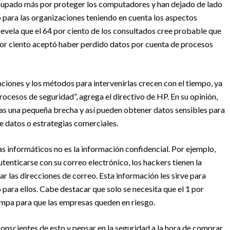
upado más por proteger los computadores y han dejado de lado
o para las organizaciones teniendo en cuenta los aspectos
evela que el 64 por ciento de los consultados cree probable que
por ciento aceptó haber perdido datos por cuenta de procesos
iones y los métodos para intervenirlas crecen con el tiempo, ya
rocesos de seguridad”, agrega el directivo de HP. En su opinión,
as una pequeña brecha y así pueden obtener datos sensibles para
e datos o estrategias comerciales.
tas informáticos no es la información confidencial. Por ejemplo,
tenticarse con su correo electrónico, los hackers tienen la
ar las direcciones de correo. Esta información les sirve para
 para ellos. Cabe destacar que solo se necesita que el 1 por
rampa para que las empresas queden en riesgo.
nscientes de esto y pensar en la seguridad a la hora de comprar