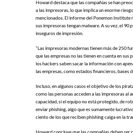
Howard destaca que las compañías se han preoc
a las impresoras, lo que implica un enorme riesg
mencionados. El informe del Ponemon Institute r
sus impresoras tengan malware. A su vez, el 90 
inseguros de impresión.
“Las impresoras modernas tienen más de 250 func
que las empresas no las tienen en cuenta en sus p
los hackers saben sacar la información con apen
las empresas, como estados financieros, bases d
Incluso, en algunos casos el objetivo de los pira
como las personas acceden a las impresoras al au
capacidad, si el equipo no está protegido, de rob
enviar phishing, algo que es sumamente lucrativo
ciento de los que reciben phishing caiga en la t
Howard concluye que las compañías deben ser co