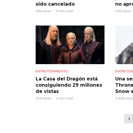
sido cancelado
no apr
300 views
3 min read
543 views
ENTRETENIMIENTO
ENTRETEN
La Casa del Dragón está
Una se
consiguiendo 29 millones
Throne
de vistas
Snow e
529 views
2 min read
1.628 view
1