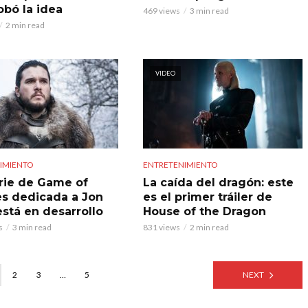
obó la idea
469 views
3 min read
2 min read
VIDEO
IMIENTO
ENTRETENIMIENTO
rie de Game of
La caída del dragón: este
s dedicada a Jon
es el primer tráiler de
stá en desarrollo
House of the Dragon
s
3 min read
831 views
2 min read
2
3
…
5
NEXT