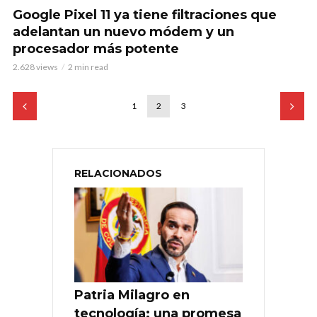
Google Pixel 11 ya tiene filtraciones que
adelantan un nuevo módem y un
procesador más potente
2.628 views
2 min read
1
2
3
RELACIONADOS
Patria Milagro en
tecnología: una promesa