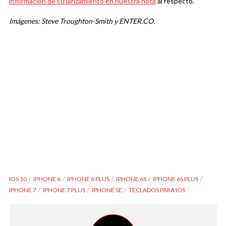
información de su lanzamiento en nuestra nota
al respecto.
Imágenes: Steve Troughton-Smith y ENTER.CO.
IOS 10
IPHONE 6
IPHONE 6 PLUS
IPHONE 6S
IPHONE 6S PLUS
IPHONE 7
IPHONE 7 PLUS
IPHONE SE
TECLADOS PARA IOS