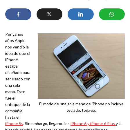
Por varios
años Apple
nos vendió la
idea de que el
iPhone
estaba
diseñado para
ser usado con
una sola
mano. Este
fue el
El modo de una sola mano de iPhone no incluye
enfoque de la
teclado, todavía.
compañía
hasta el
iPhone 5s
. Sin embargo, llegaron los
iPhone 6 y iPhone 6 Plus
y la
historia cambió. Las pantallas crecieron y la compañía nos