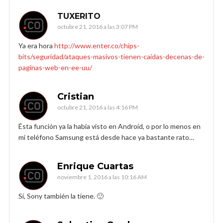
TUXERITO
octubre 21, 2016 a las 3:07 PM
Ya era hora
http://www.enter.co/chips-
bits/seguridad/ataques-masivos-tienen-caidas-decenas-de-
paginas-web-en-ee-uu/
Cristian
octubre 21, 2016 a las 4:16 PM
Ésta función ya la había visto en Android, o por lo menos en
mi teléfono Samsung está desde hace ya bastante rato…
Enrique Cuartas
noviembre 1, 2016 a las 10:16 AM
Sí, Sony también la tiene. 🙂