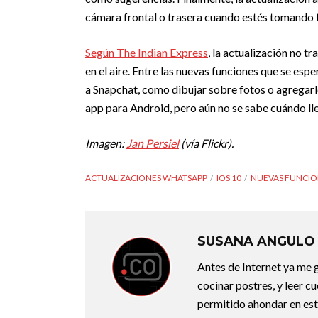
cámara frontal o trasera cuando estés tomando f
Según The Indian Express
, la actualización no 
en el aire. Entre las nuevas funciones que se e
a Snapchat, como dibujar sobre fotos o agregarle
app para Android, pero aún no se sabe cuándo ll
Imagen:
Jan Persiel
(vía Flickr).
ACTUALIZACIONES WHATSAPP
IOS 10
NUEVAS FUNCIO
SUSANA ANGULO
Antes de Internet ya me g
cocinar postres, y leer c
permitido ahondar en esta