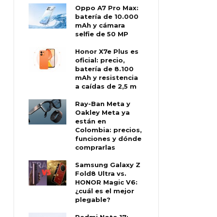
Oppo A7 Pro Max:
batería de 10.000
mAh y cámara
selfie de 50 MP
Honor X7e Plus es
oficial: precio,
batería de 8.100
mAh y resistencia
a caídas de 2,5 m
Ray-Ban Meta y
Oakley Meta ya
están en
Colombia: precios,
funciones y dónde
comprarlas
Samsung Galaxy Z
Fold8 Ultra vs.
HONOR Magic V6:
¿cuál es el mejor
plegable?
Redmi Note 17: