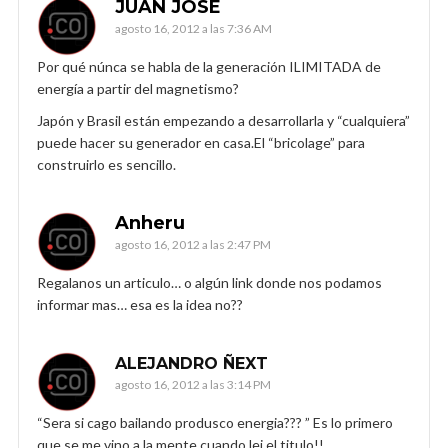
JUAN JOSE
agosto 16, 2012 a las 7:36 AM
Por qué núnca se habla de la generación ILIMITADA de
energía a partir del magnetismo?
Japón y Brasil están empezando a desarrollarla y “cualquiera”
puede hacer su generador en casa.El “bricolage” para
construirlo es sencillo.
Anheru
agosto 16, 2012 a las 2:47 PM
Regalanos un articulo… o algún link donde nos podamos
informar mas… esa es la idea no??
ALEJANDRO ÑEXT
agosto 16, 2012 a las 3:14 PM
“Sera si cago bailando produsco energia??? ” Es lo primero
que se me vino a la mente cuando lei el titulo!!