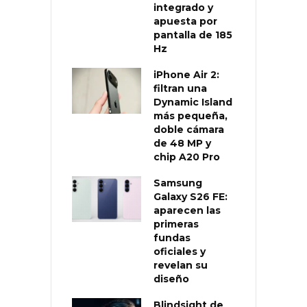
integrado y
apuesta por
pantalla de 185
Hz
iPhone Air 2:
filtran una
Dynamic Island
más pequeña,
doble cámara
de 48 MP y
chip A20 Pro
Samsung
Galaxy S26 FE:
aparecen las
primeras
fundas
oficiales y
revelan su
diseño
Blindsight de