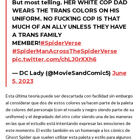
But most telling. HER WHITE COP DAD
WEARS THE TRANS COLORS ON HIS
UNIFORM. NO FUCK1NG COP IS THAT
MUCH OF AN ALLY UNLESS THEY HAVE
A TRANS FAMILY
MEMBER!
#SpiderVerse
#SpiderManAcrossTheSpiderVerse
pic.twitter.com/chLJ0rXXh6
— DC Lady (@MovieSandComic5)
June
5, 2023
Esta última teoría puede ser descartada con facilidad sin embargo
al considerar que dos de estos colores ya hacen parte de la paleta
de colores del personaje (con el rosado y negro siendo parte de su
uniforme) y el degradado del otro color siendo una de las maneras
en las que el estudio está intentando expresar las emociones de
este momento. El estilo también es un homenaje a los cómics de
Ghost Spider que suelen utilizar esta paleta y estilo para algunos