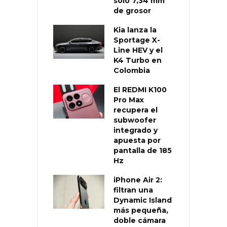
solo 7,34 mm
de grosor
Kia lanza la
Sportage X-
Line HEV y el
K4 Turbo en
Colombia
El REDMI K100
Pro Max
recupera el
subwoofer
integrado y
apuesta por
pantalla de 185
Hz
iPhone Air 2:
filtran una
Dynamic Island
más pequeña,
doble cámara