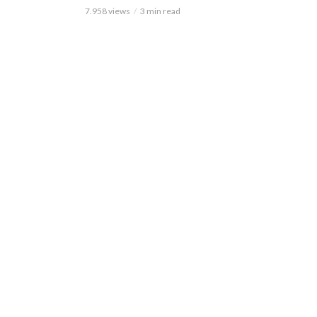
7.958 views
3 min read