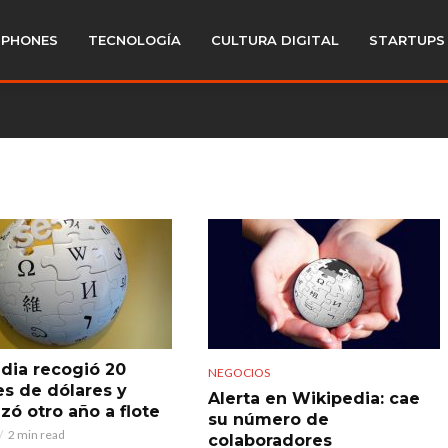
PHONES
TECNOLOGÍA
CULTURA DIGITAL
STARTUPS
dia recogió 20
NEGOCIOS
es de dólares y
Alerta en Wikipedia: cae
zó otro año a flote
su número de
2 min read
colaboradores