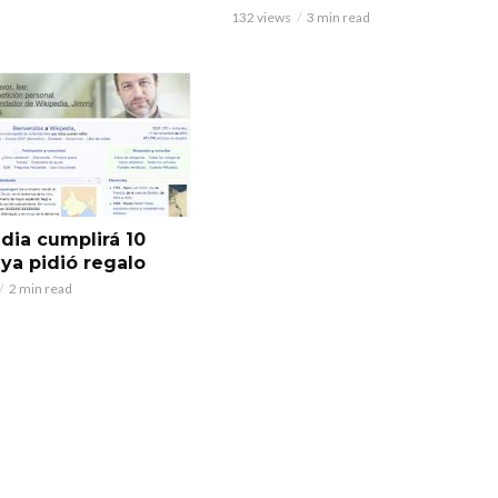
132 views
3 min read
dia cumplirá 10
 ya pidió regalo
2 min read