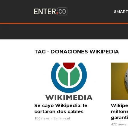
SMART
TAG - DONACIONES WIKIPEDIA
Se cayó Wikipedia: le
Wikipe
cortaron dos cables
millon
garanti
186 views
2 min read
472 views