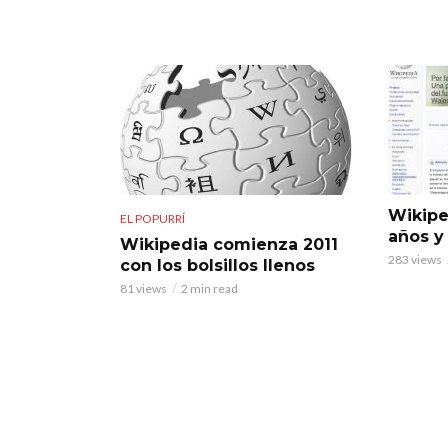
Wikipe
EL POPURRÍ
años y
Wikipedia comienza 2011
283 views
con los bolsillos llenos
81 views
2 min read