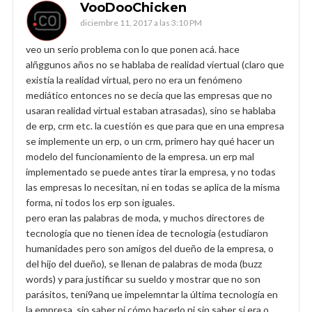
VooDooChicken
diciembre 11, 2017 a las 3:10 PM
veo un serio problema con lo que ponen acá. hace
alñggunos años no se hablaba de realidad viertual (claro que
existía la realidad virtual, pero no era un fenómeno
mediático entonces no se decía que las empresas que no
usaran realidad virtual estaban atrasadas), sino se hablaba
de erp, crm etc. la cuestión es que para que en una empresa
se implemente un erp, o un crm, primero hay qué hacer un
modelo del funcionamiento de la empresa. un erp mal
implementado se puede antes tirar la empresa, y no todas
las empresas lo necesitan, ni en todas se aplica de la misma
forma, ni todos los erp son iguales.
pero eran las palabras de moda, y muchos directores de
tecnología que no tienen idea de tecnología (estudiaron
humanidades pero son amigos del dueño de la empresa, o
del hijo del dueño), se llenan de palabras de moda (buzz
words) y para justificar su sueldo y mostrar que no son
parásitos, tení9anq ue impelemntar la última tecnología en
la empresa, sin saber ni cómo hacerlo ni sin saber si era o