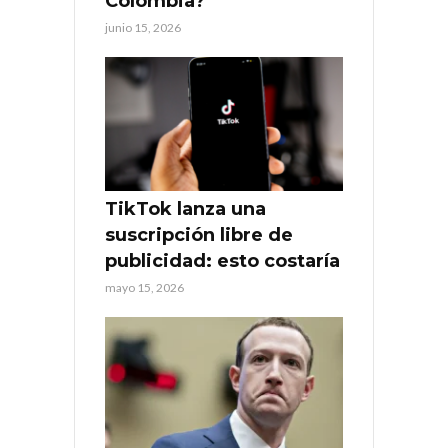
Colombia?
junio 15, 2026
TikTok lanza una
suscripción libre de
publicidad: esto costaría
mayo 15, 2026