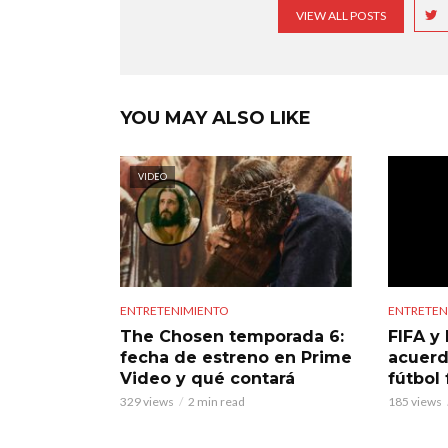
VIEW ALL POSTS
YOU MAY ALSO LIKE
VIDEO
ENTRETENIMIENTO
ENTRETEN
The Chosen temporada 6:
FIFA y 
fecha de estreno en Prime
acuerd
Video y qué contará
fútbol
329 views
2 min read
185 views