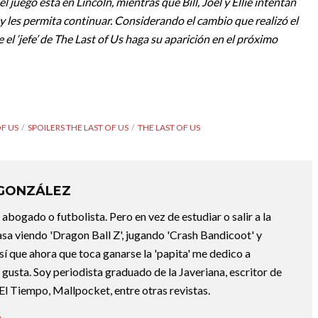
 juego está en Lincoln, mientras que Bill, Joel y Ellie intentan
o y les permita continuar. Considerando el cambio que realizó el
 el ‘jefe’ de The Last of Us haga su aparición en el próximo
OF US
SPOILERS THE LAST OF US
THE LAST OF US
 GONZÁLEZ
abogado o futbolista. Pero en vez de estudiar o salir a la
asa viendo 'Dragon Ball Z', jugando 'Crash Bandicoot' y
sí que ahora que toca ganarse la 'papita' me dedico a
e gusta. Soy periodista graduado de la Javeriana, escritor de
El Tiempo, Mallpocket, entre otras revistas.