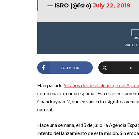
— ISRO (@isro)
July 22, 2019
WATCH 
FACEBOOK
X
Han pasado
50 años desde el alunizaje del Apol
como una potencia espacial. Eso es precisamente l
Chandrayaan-2, que en sánscrito significa vehícul
natural.
Hace una semana, el 15 de julio, la Agencia Espaci
intento del lanzamiento de esta misión. Sin emb