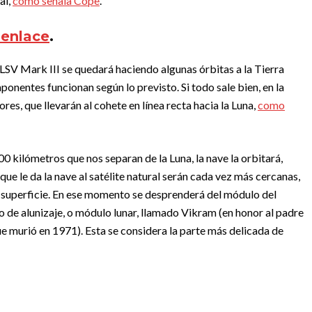
al,
como señala Cope
.
 enlace
.
GLSV Mark III se quedará haciendo algunas órbitas a la Tierra
nentes funcionan según lo previsto. Si todo sale bien, en la
res, que llevarán al cohete en línea recta hacia la Luna,
como
 kilómetros que nos separan de la Luna, la nave la orbitará,
que le da la nave al satélite natural serán cada vez más cercanas,
su superficie. En ese momento se desprenderá del módulo del
o de alunizaje, o módulo lunar, llamado Vikram (en honor al padre
e murió en 1971). Esta se considera la parte más delicada de