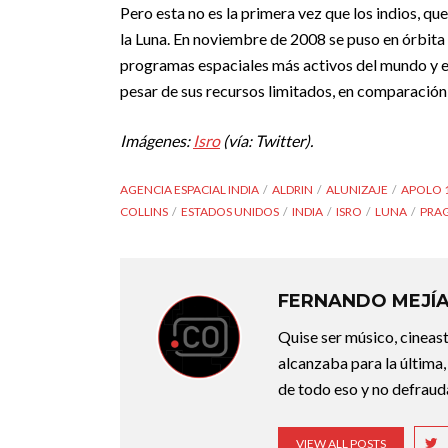
Pero esta no es la primera vez que los indios, que
la Luna. En noviembre de 2008 se puso en órbita 
programas espaciales más activos del mundo y em
pesar de sus recursos limitados, en comparación 
Imágenes:
Isro
(vía: Twitter).
AGENCIA ESPACIAL INDIA
ALDRIN
ALUNIZAJE
APOLO 
COLLINS
ESTADOS UNIDOS
INDIA
ISRO
LUNA
PRA
FERNANDO MEJÍ
Quise ser músico, cineast
alcanzaba para la última,
de todo eso y no defraudar
VIEW ALL POSTS