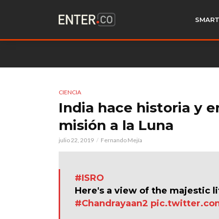
SMART
CIENCIA
India hace historia y 
misión a la Luna
julio 22, 2019
Fernando Mejía
#ISRO
Here's a view of the majestic li
#Chandrayaan2
pic.twitter.c