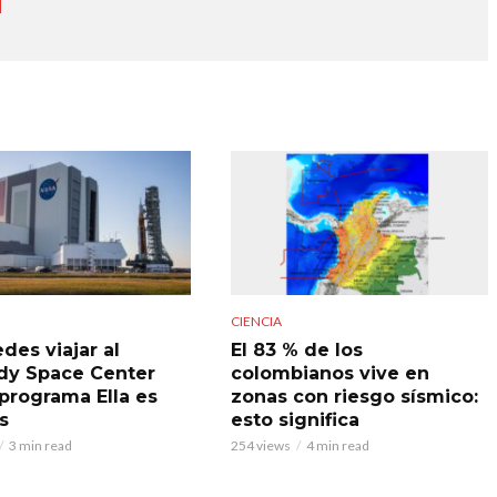
CIENCIA
des viajar al
El 83 % de los
y Space Center
colombianos vive en
 programa Ella es
zonas con riesgo sísmico:
s
esto significa
3 min read
254 views
4 min read