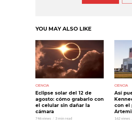
YOU MAY ALSO LIKE
CIENCIA
CIENCIA
Eclipse solar del 12 de
Así pue
agosto: cómo grabarlo con
Kenned
el celular sin dañar la
con el
cámara
Artemi
746 views
3 min read
162 views