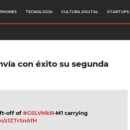
PHONES
TECNOLOGÍA
CULTURA DIGITAL
STARTUPS
envía con éxito su segunda
ft-off of
#GSLVMkIII
-M1 carrying
om/z1ZTrSnAfH