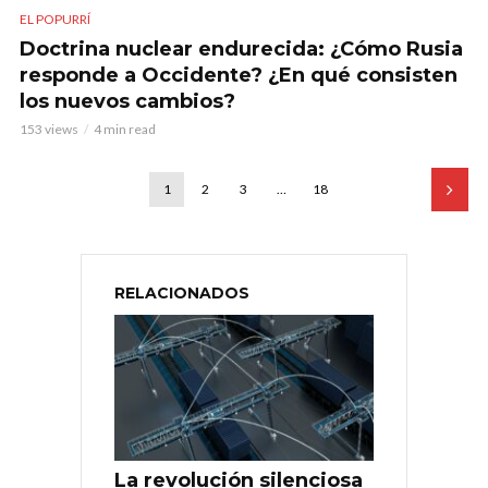
EL POPURRÍ
Doctrina nuclear endurecida: ¿Cómo Rusia
responde a Occidente? ¿En qué consisten
los nuevos cambios?
153 views
4 min read
1
2
3
…
18
RELACIONADOS
La revolución silenciosa