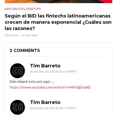
,
INNOVACIÓN
STARTUPS
Según el BID las fintechs latinoamericanas
crecen de manera exponencial ¿Cuáles son
las razones?
226 views
3 min read
2 COMMENTS
Tim Barreto
diciembre 20, 2014 a las 2:49 PM
Sólo dejaré esto por aquí …..
https://www.youtube.com/watch?v=HAYqjEhaiXE
Tim Barreto
diciembre 20, 2014 a las 2:49 PM