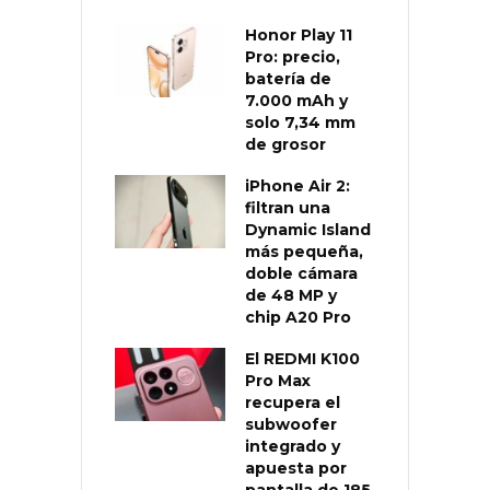
Honor Play 11
Pro: precio,
batería de
7.000 mAh y
solo 7,34 mm
de grosor
iPhone Air 2:
filtran una
Dynamic Island
más pequeña,
doble cámara
de 48 MP y
chip A20 Pro
El REDMI K100
Pro Max
recupera el
subwoofer
integrado y
apuesta por
pantalla de 185