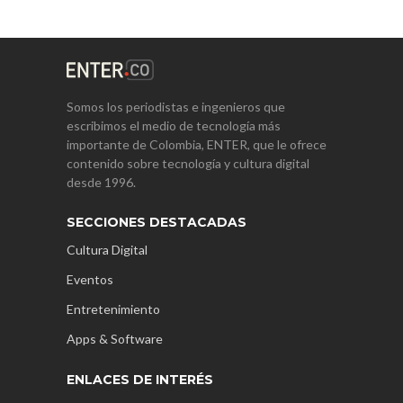
Somos los periodistas e ingenieros que
escribimos el medio de tecnología más
importante de Colombia, ENTER, que le ofrece
contenido sobre tecnología y cultura digital
desde 1996.
SECCIONES DESTACADAS
Cultura Digital
Eventos
Entretenimiento
Apps & Software
ENLACES DE INTERÉS