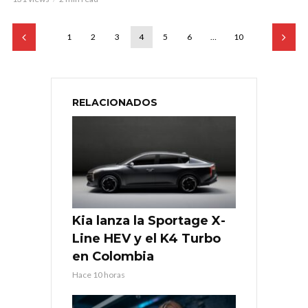
1
2
3
4
5
6
…
10
RELACIONADOS
Kia lanza la Sportage X-
Line HEV y el K4 Turbo
en Colombia
Hace 10 horas