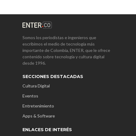
Somos los periodistas e ingenieros que
escribimos el medio de tecnología más
importante de Colombia, ENTER, que le ofrece
contenido sobre tecnología y cultura digital
desde 1996.
SECCIONES DESTACADAS
Cultura Digital
Eventos
Entretenimiento
Apps & Software
ENLACES DE INTERÉS