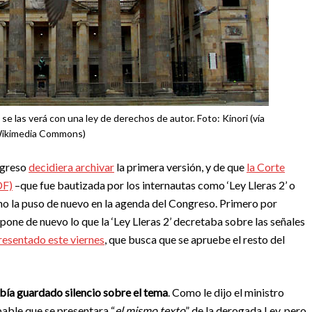
se las verá con una ley de derechos de autor. Foto: Kinori (vía
ikimedia Commons)
ngreso
decidiera archivar
la primera versión, y de que
la Corte
DF)
–que fue bautizada por los internautas como ‘Ley Lleras 2’ o
erno la puso de nuevo en la agenda del Congreso. Primero por
opone de nuevo lo que la ‘Ley Lleras 2’ decretaba sobre las señales
resentado este viernes
, que busca que se apruebe el resto del
había guardado silencio sobre el tema
. Como le dijo el ministro
bable que se presentara “
el mismo texto
” de la derogada Ley, pero