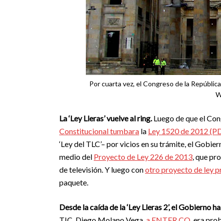
Por cuarta vez, el Congreso de la República 
W
La ‘Ley Lleras’ vuelve al ring.
Luego de que el Co
Constitucional tumbara
la
Ley 1520 de 2012 (P
‘Ley del TLC’– por vicios en su trámite, el Gobi
medio del
Proyecto de Ley 226 de 2013
, que pr
de televisión. Y luego con
otro proyecto de ley p
paquete.
Desde la caída de la ‘Ley Lleras 2’, el Gobierno 
TIC, Diego Molano Vega,
a ENTER.CO
, era pro