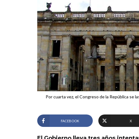
Por cuarta vez, el Congreso de la República se la
FACEBOOK
X
El Gobierno lleva tres años inten