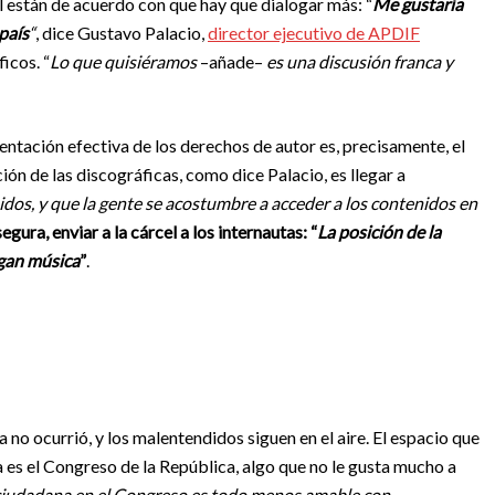
al están de acuerdo con que hay que dialogar más: “
Me gustaría
país
“
, dice Gustavo Palacio,
director ejecutivo de APDIF
icos. “
Lo que quisiéramos
–añade–
es una discusión franca y
entación efectiva de los derechos de autor es, precisamente, el
ón de las discográficas, como dice Palacio, es llegar a
os, y que la gente se acostumbre a acceder a los contenidos en
egura, enviar a la cárcel a los internautas: “
L
a posición de la
rgan música
”
.
a no ocurrió, y los malentendidos siguen en el aire. El espacio que
 es el Congreso de la República, algo que no le gusta mucho a
 ciudadana en el Congreso es todo menos amable con