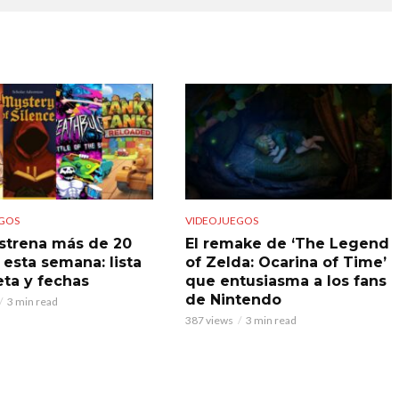
GOS
VIDEOJUEGOS
strena más de 20
El remake de ‘The Legend
 esta semana: lista
of Zelda: Ocarina of Time’
ta y fechas
que entusiasma a los fans
de Nintendo
3 min read
387 views
3 min read