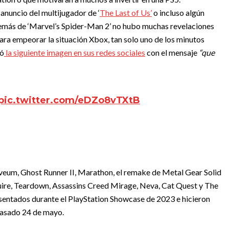
anuncio del multijugador de ‘
The Last of Us’
o incluso algún
además de ‘Marvel’s Spider-Man 2’ no hubo muchas revelaciones
ara empeorar la situación Xbox, tan solo uno de los minutos
có
la siguiente imagen en sus redes sociales
con el mensaje
“que
pic.twitter.com/eDZo8vTXtB
 Aveum, Ghost Runner II, Marathon, el remake de Metal Gear Solid
ire, Teardown, Assassins Creed Mirage, Neva, Cat Quest y The
resentados durante el PlayStation Showcase de 2023 e hicieron
pasado 24 de mayo.