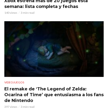
Xbox estrena más de 20 juegos esta
semana: lista completa y fechas
140 views
3 min read
VIDEOJUEGOS
El remake de ‘The Legend of Zelda:
Ocarina of Time’ que entusiasma a los fans
de Nintendo
397 views
3 min read