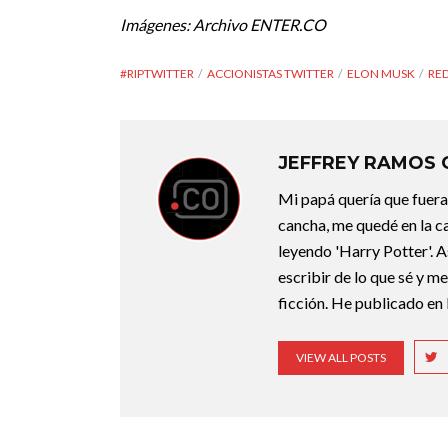
Imágenes: Archivo ENTER.CO
#RIPTWITTER
ACCIONISTAS TWITTER
ELON MUSK
RED
JEFFREY RAMOS
Mi papá quería que fuera 
cancha, me quedé en la c
leyendo 'Harry Potter'. A
escribir de lo que sé y m
ficción. He publicado en 
VIEW ALL POSTS