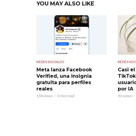
YOU MAY ALSO LIKE
REDES SOCIALES
REDES SOC
Meta lanza Facebook
Casi e
Verified, una insignia
TikTok
gratuita para perfiles
usuari
reales
por IA
158 views
3 min read
92 views