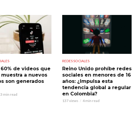
IALES
REDES SOCIALES
l 60% de videos que
Reino Unido prohíbe redes
 muestra a nuevos
sociales en menores de 16
os son generados
años: ¿Impulsa esta
tendencia global a regular
en Colombia?
3 min read
137 views
4 min read