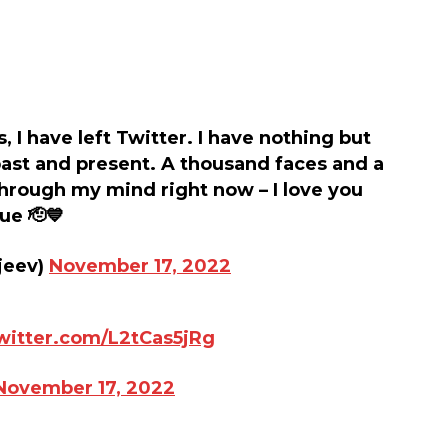
s, I have left Twitter. I have nothing but
 past and present. A thousand faces and a
hrough my mind right now – I love you
lue 🫡💙
jeev)
November 17, 2022
twitter.com/L2tCas5jRg
November 17, 2022