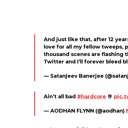
And just like that, after 12 year
love for all my fellow tweeps,
thousand scenes are flashing t
Twitter and I’ll forever bleed b
— Satanjeev Banerjee (@satan
Ain’t all bad
#hardcore
🤘
pic.
— AODHAN FLYNN (@aodhan)