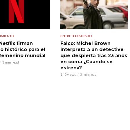
IMIENTO
ENTRETENIMIENTO
Netflix firman
Falco: Michel Brown
o histórico para el
interpreta a un detective
 femenino mundial
que despierta tras 23 años
en coma ¿Cuándo se
3 min read
estrena?
140 views
3 min read