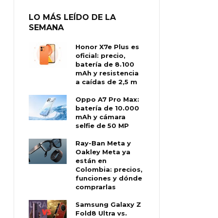
LO MÁS LEÍDO DE LA
SEMANA
Honor X7e Plus es
oficial: precio,
batería de 8.100
mAh y resistencia
a caídas de 2,5 m
Oppo A7 Pro Max:
batería de 10.000
mAh y cámara
selfie de 50 MP
Ray-Ban Meta y
Oakley Meta ya
están en
Colombia: precios,
funciones y dónde
comprarlas
Samsung Galaxy Z
Fold8 Ultra vs.