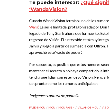
Te puede interesar:
¿Qué signi
‘WandaVision?
Cuando WandaVision terminó uno de los rumore
Wars’
. La serie limitada, protagonizada por Don 
legado de Tony Stark ahora que ha muerto. Esto
regresar de Visión. El sintezoide está muy integ
Jarvis y luego a partir de su mezcla con Ultron
aprovechó este ‘vacío de poder’.
Por supuesto, es posible que estos rumores sean
mantener el secreto o no haya compartido la inf
tendrá que lidiar con este nuevo Vision. Pero, si
tan pronto como los rumores anticipaban.
Imágenes: captura de pantalla
FASE 4 MCU
MCU
MCU FASE 4
VILLANOS MCU
VISI