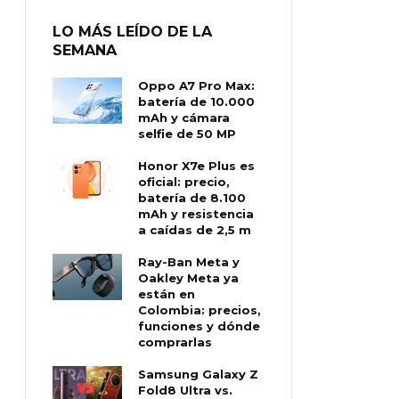
LO MÁS LEÍDO DE LA
SEMANA
Oppo A7 Pro Max:
batería de 10.000
mAh y cámara
selfie de 50 MP
Honor X7e Plus es
oficial: precio,
batería de 8.100
mAh y resistencia
a caídas de 2,5 m
Ray-Ban Meta y
Oakley Meta ya
están en
Colombia: precios,
funciones y dónde
comprarlas
Samsung Galaxy Z
Fold8 Ultra vs.