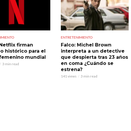
IMIENTO
ENTRETENIMIENTO
Netflix firman
Falco: Michel Brown
o histórico para el
interpreta a un detective
 femenino mundial
que despierta tras 23 años
en coma ¿Cuándo se
3 min read
estrena?
141 views
3 min read