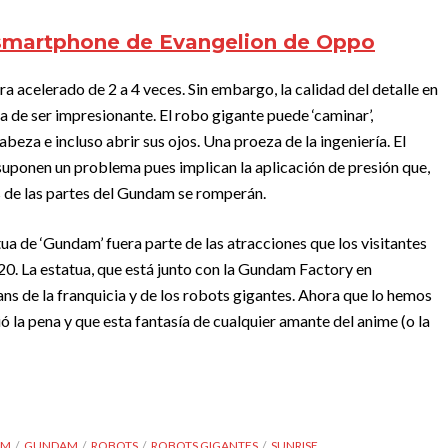
 smartphone de Evangelion de Oppo
a acelerado de 2 a 4 veces. Sin embargo, la calidad del detalle en
 de ser impresionante. El robo gigante puede ‘caminar’,
cabeza e incluso abrir sus ojos. Una proeza de la ingeniería. El
suponen un problema pues implican la aplicación de presión que,
as de las partes del Gundam se romperán.
ua de ‘Gundam’ fuera parte de las atracciones que los visitantes
20. La estatua, que está junto con la Gundam Factory en
ans de la franquicia y de los robots gigantes. Ahora que lo hemos
ó la pena y que esta fantasía de cualquier amante del anime (o la
AM
GUNDAM
ROBOTS
ROBOTS GIGANTES
SUNRISE