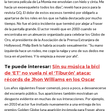
la tercera película de La Momia me envolvían con hielo y cinta. Me
hacía un exoesqueleto todos los días”, reveló hace poco para la
revista GQ. El dolor de estos excesos terminó por obligarlo a
apartarse de los roles en los que se había destacado por mucho
tiempo.
No fue el único incidente que terminó por alejar a Fraser
de la pantalla grande. El actor reveló que en 2003 cuando se
encontraba en un almuerzo organizado para celebrar los Globo de
Oro, el presidente de la Asociación de la Prensa Extranjera de
Hollywood, Philip Berk lo habría acosado sexualmente: “Su mano
izquierda hace un rodeo, me coge la nalga y uno de sus dedos me
toca en el perineo. Y lo empieza a mover por ahí”.
Te puede interesar:
Sin su música la bici
de ‘ET’ no vuela ni el ‘Tiburón’ ataca;
récords de Jhon Williams en los Oscar
Los años siguientes Fraser comenzó, poco a poco, a desvanecerse
del escenario público. Sus apariciones también mostraban un
desgaste evidente en muchas de sus interacciones. Por ejemplo,
en 2010 el actor fue invitado nuevamente a una entrega de los
premios Golden Globe (una aparición incómoda para Fraser, ahora