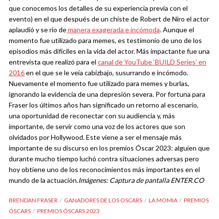
que conocemos los detalles de su experiencia previa con el
evento) en el que después de un chiste de Robert de Niro el actor
aplaudió y se río de
manera exagerada e incómoda
. Aunque el
momento fue utilizado para memes, es testimonio de uno de los
episodios más difíciles en la vida del actor. Más impactante fue una
entrevista que realizó para el
canal de YouTube ‘BUILD Series’ en
2016
en el que se le veía cabizbajo, susurrando e incómodo.
Nuevamente el momento fue utilizado para memes y burlas,
ignorando la evidencia de una depresión severa.
Por fortuna para
Fraser los últimos años han significado un retorno al escenario,
una oportunidad de reconectar con su audiencia y, más
importante, de servir como una voz de los actores que son
olvidados por Hollywood. Este viene a ser el mensaje más
importante de su discurso en los premios Óscar 2023: alguien que
durante mucho tiempo luchó contra situaciones adversas pero
hoy obtiene uno de los reconocimientos más importantes en el
mundo de la actuación.
Imágenes: Captura de pantalla ENTER.CO
BRENDAN FRASER
GANADORES DE LOS OSCARS
LA MOMIA
PREMIOS
ÓSCARS
PREMIOS ÓSCARS 2023