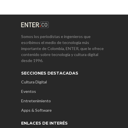
Somos los periodistas e ingenieros que
escribimos el medio de tecnología más
importante de Colombia, ENTER, que le ofrece
contenido sobre tecnología y cultura digital
desde 1996.
SECCIONES DESTACADAS
Cultura Digital
Eventos
Entretenimiento
Apps & Software
ENLACES DE INTERÉS