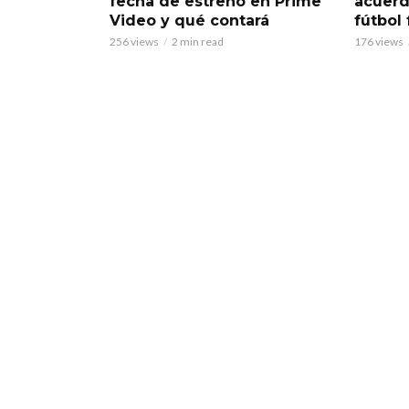
fecha de estreno en Prime
acuerd
Video y qué contará
fútbol
256 views
2 min read
176 views