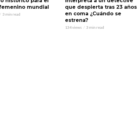
o histórico para el
interpreta a un detective
 femenino mundial
que despierta tras 23 años
en coma ¿Cuándo se
3 min read
estrena?
134 views
3 min read