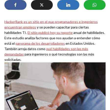
HackerRank
es un sitio en el que programadores
e ingenieros
encuentran empleos
y se pueden capacitar para ciertas
habilidades TI.
El sitio publicó hoy su reporte
anual de habilidades.
Este estudio analiza factores que nos ayudan a entender cómo
está el
panorama de los desarrolladores
en Estados Unidos.
También arroja datos como
qué habilidades son las más
demandadas
para ingenieros o qué tecnologías son las más
solicitadas.