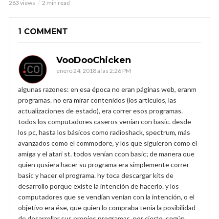
263 views
2 min read
1 COMMENT
VooDooChicken
enero 24, 2018 a las 2:26 PM
algunas razones: en esa época no eran páginas web, eranm
programas. no era mirar contenidos (los artículos, las
actualizaciones de estado), era correr esos programas.
todos los computadores caseros venían con basic. desde
los pc, hasta los básicos como radioshack, spectrum, más
avanzados como el commodore, y los que siguieron como el
amiga y el atari st. todos venían ccon basic; de manera que
quien qusiera hacer su programa era simplemente correr
basic y hacer el programa. hy toca descargar kits de
desarrollo porque existe la intención de hacerlo. y los
computadores que se vendían venían con la intención, o el
objetivo era ése, que quien lo compraba tenía la posibilidad
de desarrollar sus propios programas. por cierto, según