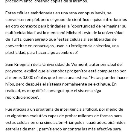
procedimiento, creando copias de sí mismos.
Estas células embrionarias en una rana xenopus laevis, se
convierten en piel, pero el grupo de científicos quiso introducirlos
en otro contexto para brindarles la “oportunidad de reimaginar su
multicelularidad” así lo mencionó Michael Levin de la universidad
de Tufts, quien agregó que “estas células al ser liberadas de
convertirse en renacuajos, usan su inteligencia colectiva, una
plasticidad, para hacer algo asombroso”.
Sam Kriegman de la Universidad de Vermont, autor principal del
proyecto, explicó que el xenobot progenitor está compuesto por
al menos 3.000 células que forma una esfera. “Estas pueden hacer
hijos, pero después el sistema normalmente se extingue. En
realidad, es muy difícil conseguir que el sistema siga
reproduciéndose”.
Fue gracias a un programa de inteligencia artificial, por medio de
un algoritmo evolutivo capaz de probar millones de formas para
estas células en una simulación -triángulos, cuadrados, pirámides,
estrellas de mar- , permitiendo encontrar las más efectiva para