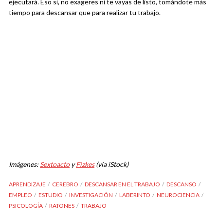
ejecutará. Eso sí, no exageres ni te vayas de listo, tomándote más
tiempo para descansar que para realizar tu trabajo.
Imágenes:
Sextoacto
y
Fizkes
(vía iStock)
APRENDIZAJE
CEREBRO
DESCANSAR EN EL TRABAJO
DESCANSO
EMPLEO
ESTUDIO
INVESTIGACIÓN
LABERINTO
NEUROCIENCIA
PSICOLOGÍA
RATONES
TRABAJO