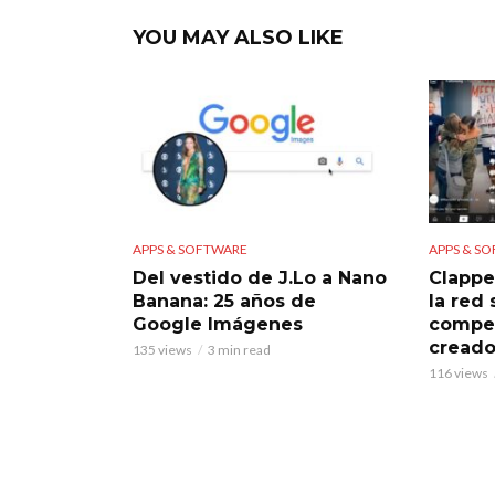
YOU MAY ALSO LIKE
APPS & SOFTWARE
APPS & S
Del vestido de J.Lo a Nano
Clappe
Banana: 25 años de
la red
Google Imágenes
compet
creado
135 views
3 min read
116 views