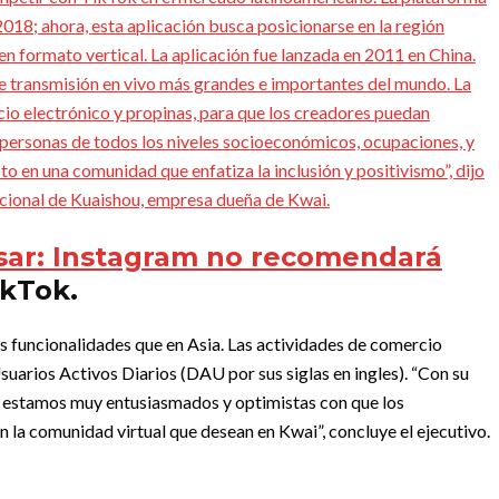
 2018; ahora, esta aplicación busca posicionarse en la región
en formato vertical.
La aplicación fue lanzada en 2011 en China.
de transmisión en vivo más grandes e importantes del mundo. La
io electrónico y propinas, para que los creadores puedan
s personas de todos los niveles socioeconómicos, ocupaciones, y
sto en una comunidad que enfatiza la inclusión y positivismo”, dijo
acional de Kuaishou, empresa dueña de Kwai.
sar:
Instagram no recomendará
ikTok.
s funcionalidades que en Asia. Las actividades de comercio
suarios Activos Diarios (DAU por sus siglas en ingles). “Con su
d, estamos muy entusiasmados y optimistas con que los
n la comunidad virtual que desean en Kwai”, concluye el ejecutivo.