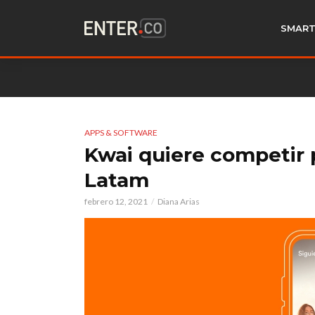
SMART
APPS & SOFTWARE
Kwai quiere competir 
Latam
febrero 12, 2021
Diana Arias