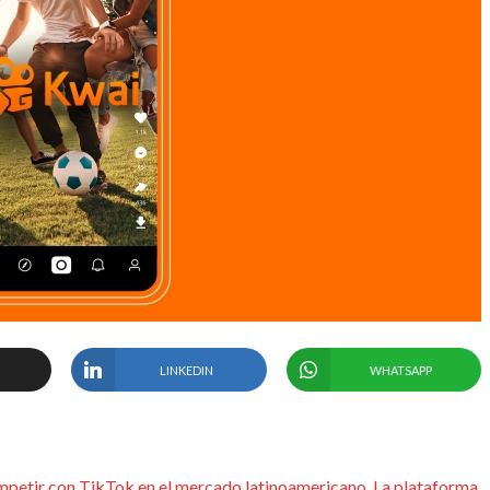
LINKEDIN
WHATSAPP
ompetir con TikTok en el mercado latinoamericano. La plataforma