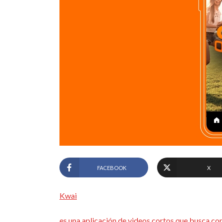
FACEBOOK
X
Kwai
es una aplicación de videos cortos que busca c