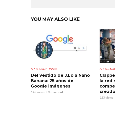
YOU MAY ALSO LIKE
APPS & SOFTWARE
APPS & S
Del vestido de J.Lo a Nano
Clappe
Banana: 25 años de
la red
Google Imágenes
compet
creado
145 views
3 min read
123 views