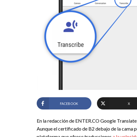
FACEBOOK
X
En la redacción de ENTER.CO Google Translate es
Aunque el certificado de B2 debajo de la cama p
plataforma que ofrece traducciones
a la velocid