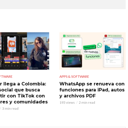
OFTWARE
APPS & SOFTWARE
r llega a Colombia:
WhatsApp se renueva con
 social que busca
funciones para iPad, autos
ir con TikTok con
y archivos PDF
res y comunidades
193 views
2 min read
3 min read