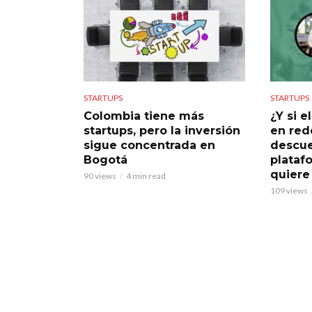
STARTUPS
STARTUPS
Colombia tiene más
¿Y si 
startups, pero la inversión
en rede
sigue concentrada en
descue
Bogotá
plataf
quiere
90 views
4 min read
109 views