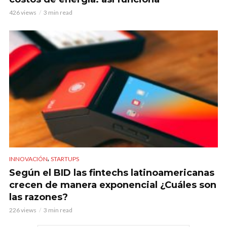
426 views
3 min read
,
INNOVACIÓN
STARTUPS
Según el BID las fintechs latinoamericanas
crecen de manera exponencial ¿Cuáles son
las razones?
226 views
3 min read