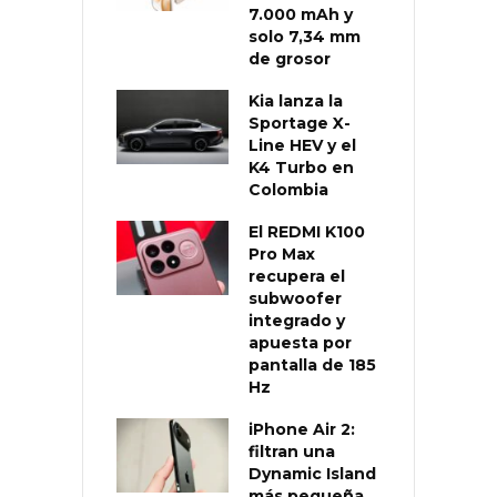
7.000 mAh y
solo 7,34 mm
de grosor
Kia lanza la
Sportage X-
Line HEV y el
K4 Turbo en
Colombia
El REDMI K100
Pro Max
recupera el
subwoofer
integrado y
apuesta por
pantalla de 185
Hz
iPhone Air 2:
filtran una
Dynamic Island
más pequeña,