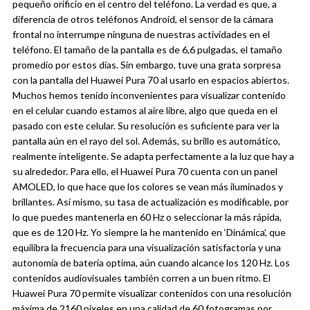
pequeño orificio en el centro del teléfono. La verdad es que, a
diferencia de otros teléfonos Android, el sensor de la cámara
frontal no interrumpe ninguna de nuestras actividades en el
teléfono.
El tamaño de la pantalla es de 6,6 pulgadas, el tamaño
promedio por estos días. Sin embargo, tuve una grata sorpresa
con la pantalla del Huawei Pura 70 al usarlo en espacios abiertos.
Muchos hemos tenido inconvenientes para visualizar contenido
en el celular cuando estamos al aire libre, algo que queda en el
pasado con este celular. Su resolución es suficiente para ver la
pantalla aún en el rayo del sol. Además, su brillo es automático,
realmente inteligente. Se adapta perfectamente a la luz que hay a
su alrededor.
Para ello, el Huawei Pura 70 cuenta con un panel
AMOLED, lo que hace que los colores se vean más iluminados y
brillantes. Así mismo, su tasa de actualización es modificable, por
lo que puedes mantenerla en 60 Hz o seleccionar la más rápida,
que es de 120 Hz. Yo siempre la he mantenido en ‘Dinámica’, que
equilibra la frecuencia para una visualización satisfactoria y una
autonomía de batería optima, aún cuando alcance los 120 Hz.
Los
contenidos audiovisuales también corren a un buen ritmo. El
Huawei Pura 70 permite visualizar contenidos con una resolución
máxima de 2160 píxeles en una calidad de 60 fotogramas por