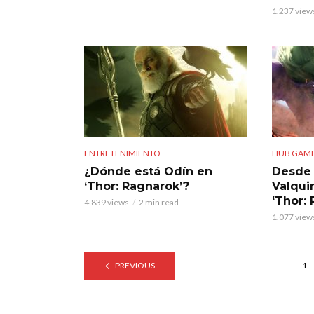
1.237 view
ENTRETENIMIENTO
HUB GAM
¿Dónde está Odín en
Desde 
‘Thor: Ragnarok’?
Valqui
‘Thor:
4.839 views
2 min read
1.077 view
PREVIOUS
1