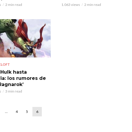
s
2 min read
1.063 views
2 min read
ELOFT
Hulk hasta
ria: los rumores de
 Ragnarok’
s
3 min read
…
4
5
6