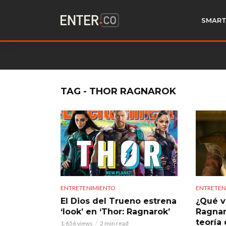
SMART
TAG - THOR RAGNAROK
ENTRETENIMIENTO
ENTRETEN
El Dios del Trueno estrena
¿Qué v
‘look’ en ‘Thor: Ragnarok’
Ragnar
teoría
1.656 views
2 min read