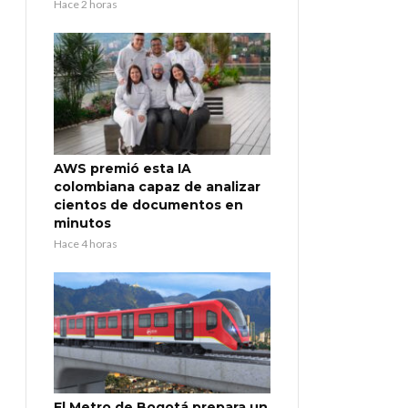
Hace 2 horas
AWS premió esta IA
colombiana capaz de analizar
cientos de documentos en
minutos
Hace 4 horas
El Metro de Bogotá prepara un