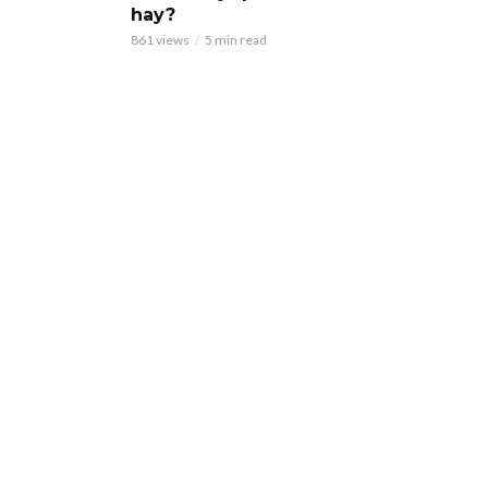
hay?
861 views
5 min read