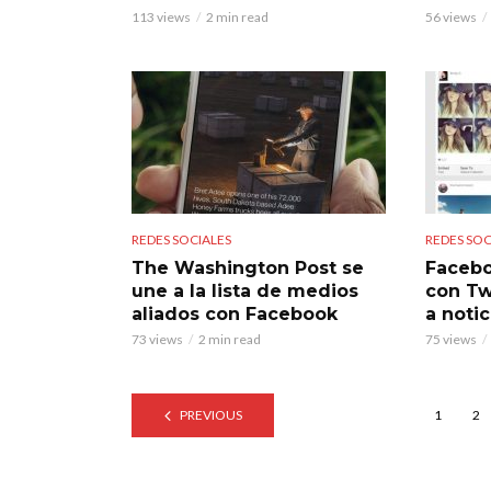
113 views
2 min read
56 views
REDES SOCIALES
REDES SOC
The Washington Post se
Facebo
une a la lista de medios
con Tw
aliados con Facebook
a notic
73 views
2 min read
75 views
PREVIOUS
1
2