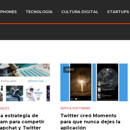
PHONES
TECNOLOGÍA
CULTURA DIGITAL
STARTUPS
VIDEO
IALES
APPS & SOFTWARE
la estrategia de
Twitter creó Moments
ram para competir
para que nunca dejes la
apchat y Twitter
aplicación