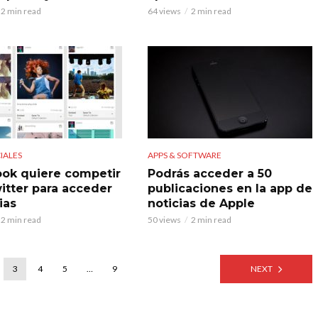
2 min read
64 views
2 min read
IALES
APPS & SOFTWARE
ok quiere competir
Podrás acceder a 50
itter para acceder
publicaciones en la app de
ias
noticias de Apple
2 min read
50 views
2 min read
3
4
5
…
9
NEXT