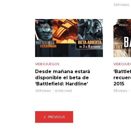
169 views
VIDEO
VIDEO
VIDEOJUEGOS
VIDEOJUE
Desde mañana estará
‘Battle
disponible el beta de
recuer
‘Battlefield: Hardline’
2015
104 views
6 min read
58 views
PREVIOUS