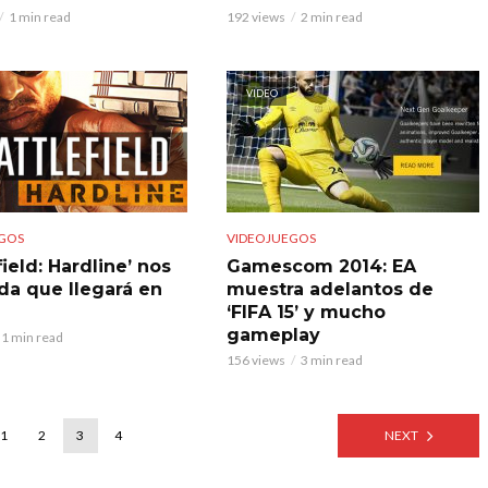
1 min read
192 views
2 min read
VIDEO
GOS
VIDEOJUEGOS
field: Hardline’ nos
Gamescom 2014: EA
da que llegará en
muestra adelantos de
‘FIFA 15’ y mucho
gameplay
1 min read
156 views
3 min read
1
2
3
4
NEXT