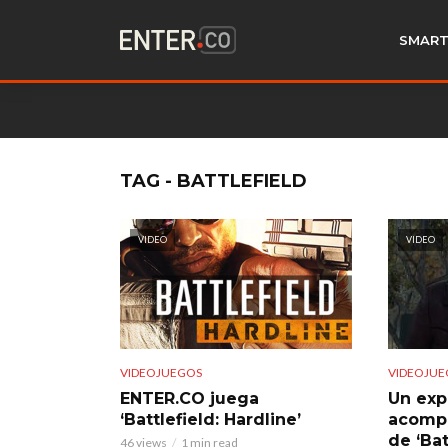
SMART
TAG - BATTLEFIELD
VIDEO
VIDEO
VIDEOJUEGOS
VIDEOJUE
ENTER.CO juega
Un expl
‘Battlefield: Hardline’
acompa
de ‘Bat
46 views
1 min read