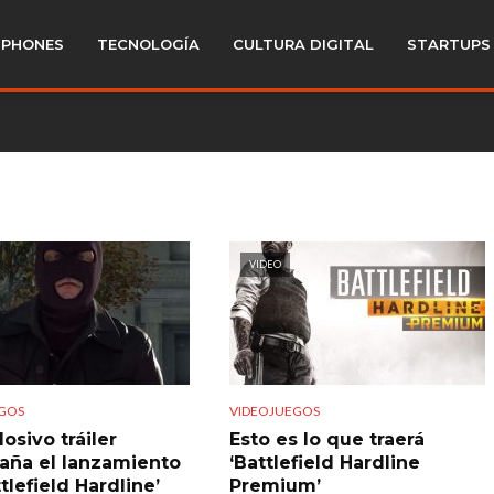
PHONES
TECNOLOGÍA
CULTURA DIGITAL
STARTUPS
VIDEO
GOS
VIDEOJUEGOS
osivo tráiler
Esto es lo que traerá
ña el lanzamiento
‘Battlefield Hardline
tlefield Hardline’
Premium’