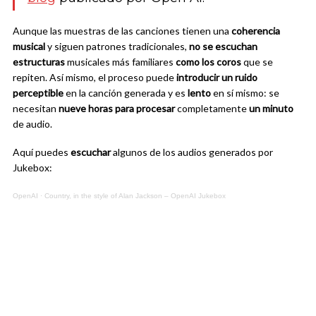
Aunque las muestras de las canciones tienen una
coherencia
musical
y siguen patrones tradicionales,
no se escuchan
estructuras
musicales más familiares
como los
coros
que se
repiten. Así mismo, el proceso puede
introducir un ruido
perceptible
en la canción generada y es
lento
en sí mismo: se
necesitan
nueve horas para procesar
completamente
un minuto
de audio.
Aquí puedes
escuchar
algunos de los audios generados por
Jukebox:
OpenAI
·
Country, in the style of Alan Jackson – OpenAI Jukebox