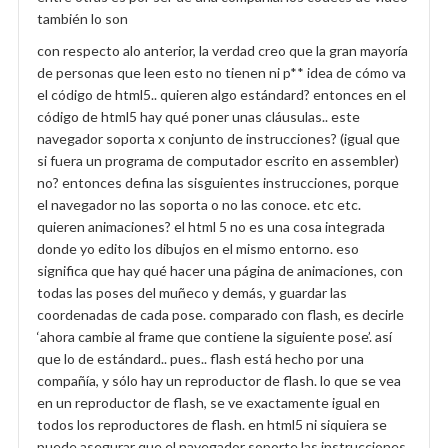
también lo son
con respecto alo anterior, la verdad creo que la gran mayoría
de personas que leen esto no tienen ni p** idea de cómo va
el código de html5.. quieren algo estándard? entonces en el
código de html5 hay qué poner unas cláusulas.. este
navegador soporta x conjunto de instrucciones? (igual que
si fuera un programa de computador escrito en assembler)
no? entonces defina las sisguientes instrucciones, porque
el navegador no las soporta o no las conoce. etc etc.
quieren animaciones? el html 5 no es una cosa integrada
donde yo edito los dibujos en el mismo entorno. eso
significa que hay qué hacer una página de animaciones, con
todas las poses del muñeco y demás, y guardar las
coordenadas de cada pose. comparado con flash, es decirle
‘ahora cambie al frame que contiene la siguiente pose’. así
que lo de estándard.. pues.. flash está hecho por una
compañía, y sólo hay un reproductor de flash. lo que se vea
en un reproductor de flash, se ve exactamente igual en
todos los reproductores de flash. en html5 ni siquiera se
puede asegurar que el navegador soporte las instrucciones