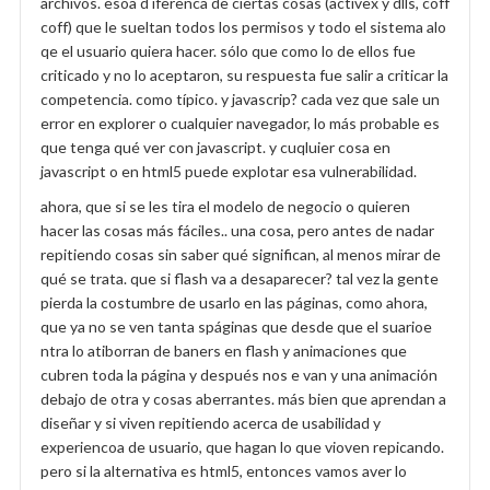
archivos. esoa d iferenca de ciertas cosas (activex y dlls, coff
coff) que le sueltan todos los permisos y todo el sistema alo
qe el usuario quiera hacer. sólo que como lo de ellos fue
criticado y no lo aceptaron, su respuesta fue salir a criticar la
competencia. como típico. y javascrip? cada vez que sale un
error en explorer o cualquier navegador, lo más probable es
que tenga qué ver con javascript. y cuqluier cosa en
javascript o en html5 puede explotar esa vulnerabilidad.
ahora, que si se les tira el modelo de negocio o quieren
hacer las cosas más fáciles.. una cosa, pero antes de nadar
repitiendo cosas sin saber qué significan, al menos mirar de
qué se trata. que si flash va a desaparecer? tal vez la gente
pierda la costumbre de usarlo en las páginas, como ahora,
que ya no se ven tanta spáginas que desde que el suarioe
ntra lo atiborran de baners en flash y animaciones que
cubren toda la página y después nos e van y una animación
debajo de otra y cosas aberrantes. más bien que aprendan a
diseñar y si viven repitiendo acerca de usabilidad y
experiencoa de usuario, que hagan lo que vioven repicando.
pero si la alternativa es html5, entonces vamos aver lo