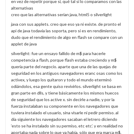
en vez de repetir porque sí, qué tal si lo comparamos con las
alternativas
creo que las alternativas serían java, html5 o silverlight
java con sus applets. creo que eso ya ni existe. de pronto el
api de java todavía las soporta, pero si es en rendimiento,
dudo que el rendimiento de algo en flash se compare con un
applet de java
silverlight: fue un ensayo fallido de m$ para hacerle
competencia a flash, porque flash estaba creciendo y m$
quería parte del negocio. aparte que una de las quejas de
seguridad en los antiguos navegadores eranc osas como los
activex, y luego los quitaron y todo el mundo eterminó
odiándolos, esa gente quiso revivirlos. silverlight se basa en
gran parte en dlls, y tiene básicamente los mismos huecos
de seguridad que los active x. sin decirle a nadie, y por la
fuerza instalaban su componente en los navegadores que
tuviera instalado el usuario, sina visarle ni pedir permiso. al
día siguiente los navegadores sacaban el letrero diciendo
‘esto se ha instalado sin su permiso, etc etc’. y en realidad no
aportaba nada sobre lo que ya había, sólo que era marca m$,