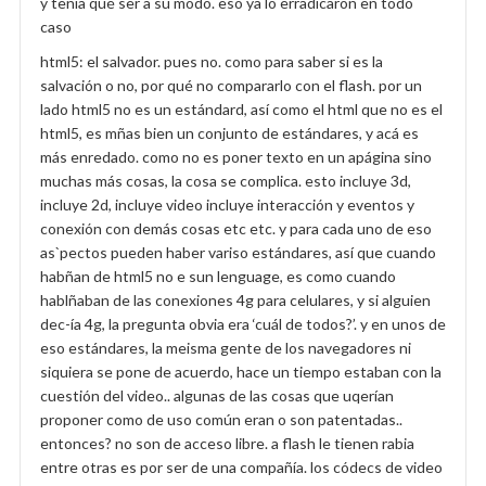
y tenía qué ser a su modo. eso ya lo erradicaron en todo
caso
html5: el salvador. pues no. como para saber si es la
salvación o no, por qué no compararlo con el flash. por un
lado html5 no es un estándard, así como el html que no es el
html5, es mñas bien un conjunto de estándares, y acá es
más enredado. como no es poner texto en un apágina sino
muchas más cosas, la cosa se complica. esto incluye 3d,
incluye 2d, incluye video incluye interacción y eventos y
conexión con demás cosas etc etc. y para cada uno de eso
as`pectos pueden haber variso estándares, así que cuando
habñan de html5 no e sun lenguage, es como cuando
hablñaban de las conexiones 4g para celulares, y si alguien
dec-ía 4g, la pregunta obvia era ‘cuál de todos?’. y en unos de
eso estándares, la meisma gente de los navegadores ni
siquiera se pone de acuerdo, hace un tiempo estaban con la
cuestión del video.. algunas de las cosas que uqerían
proponer como de uso común eran o son patentadas..
entonces? no son de acceso libre. a flash le tienen rabia
entre otras es por ser de una compañía. los códecs de video