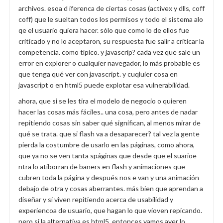
archivos. esoa d iferenca de ciertas cosas (activex y dlls, coff
coff) que le sueltan todos los permisos y todo el sistema alo
qe el usuario quiera hacer. sólo que como lo de ellos fue
criticado y no lo aceptaron, su respuesta fue salir a criticar la
competencia. como típico. y javascrip? cada vez que sale un
error en explorer o cualquier navegador, lo más probable es
que tenga qué ver con javascript. y cuqluier cosa en
javascript o en html5 puede explotar esa vulnerabilidad.
ahora, que si se les tira el modelo de negocio o quieren
hacer las cosas más fáciles.. una cosa, pero antes de nadar
repitiendo cosas sin saber qué significan, al menos mirar de
qué se trata. que si flash va a desaparecer? tal vez la gente
pierda la costumbre de usarlo en las páginas, como ahora,
que ya no se ven tanta spáginas que desde que el suarioe
ntra lo atiborran de baners en flash y animaciones que
cubren toda la página y después nos e van y una animación
debajo de otra y cosas aberrantes. más bien que aprendan a
diseñar y si viven repitiendo acerca de usabilidad y
experiencoa de usuario, que hagan lo que vioven repicando.
pero si la alternativa es html5, entonces vamos aver lo