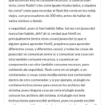
que entonces eso no consume recursos? y cómo la shan
visto, corre fluido? y les corre iguale ntodos lados, o siquiera
les corre? como para recordar, el flash lite corría en los nokia
viejos, con procesadores de 300 mhz, antes de hablar de
varios núcleos y demás
y seguridad.. pues sí. han habido fallas. tal vez con javascript
nunca han habido. ahh? ah sí, verdad que html5 es
principalmente (entre otras cosas) javascript (y que si
alguien quiere aprender html5, prepárese para aprender
diferentes cosas, y diferentes casos). y todas las cosas de
javascript se comunican entre sí. y comunicar una cosa con
otra también consume recursos, o coumincar un
componente con otro también consume recursos. pero
volviendo ala seguridad.. flash corre en un plugin, o un
contenedor. y cosas como mozilla meten ese contenedor
dentro de otro contenedor. y si por ejemplo, el plugin no
contiene instrucciones para conocer los archivos del
sistema, pues ninguna cosa qe corra el plugin puede
conocer los archivos del sistema. si el plugin not iene
instrucciones para escribir archivos, pues no puede escribir