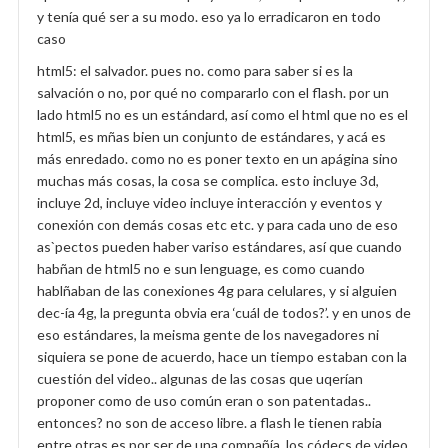
y tenía qué ser a su modo. eso ya lo erradicaron en todo
caso
html5: el salvador. pues no. como para saber si es la
salvación o no, por qué no compararlo con el flash. por un
lado html5 no es un estándard, así como el html que no es el
html5, es mñas bien un conjunto de estándares, y acá es
más enredado. como no es poner texto en un apágina sino
muchas más cosas, la cosa se complica. esto incluye 3d,
incluye 2d, incluye video incluye interacción y eventos y
conexión con demás cosas etc etc. y para cada uno de eso
as`pectos pueden haber variso estándares, así que cuando
habñan de html5 no e sun lenguage, es como cuando
hablñaban de las conexiones 4g para celulares, y si alguien
dec-ía 4g, la pregunta obvia era ‘cuál de todos?’. y en unos de
eso estándares, la meisma gente de los navegadores ni
siquiera se pone de acuerdo, hace un tiempo estaban con la
cuestión del video.. algunas de las cosas que uqerían
proponer como de uso común eran o son patentadas..
entonces? no son de acceso libre. a flash le tienen rabia
entre otras es por ser de una compañía. los códecs de video