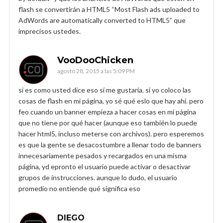
flash se convertirán a HTML5 “Most Flash ads uploaded to
AdWords are automatically converted to HTML5” que
imprecisos ustedes.
VooDooChicken
agosto 28, 2015 a las 5:09 PM
si es como usted dice eso sí me gustaría. si yo coloco las
cosas de flash en mi página, yo sé qué eslo que hay ahí. pero
feo cuando un banner empieza a hacer cosas en mi página
que no tiene por qué hacer (aunque eso también lo puede
hacer html5, incluso meterse con archivos). pero esperemos
es que la gente se desacostumbre a llenar todo de banners
innecesariamente pesados y recargados en una misma
página, yd epronto el usuario puede activar o desactivar
grupos de instrucciones. aunque lo dudo, el usuario
promedio no entiende qué significa eso
DIEGO