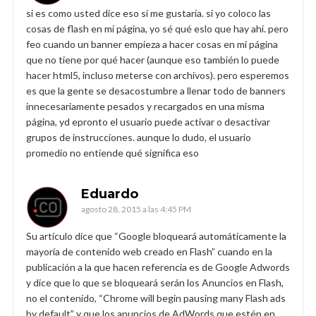
si es como usted dice eso sí me gustaría. si yo coloco las
cosas de flash en mi página, yo sé qué eslo que hay ahí. pero
feo cuando un banner empieza a hacer cosas en mi página
que no tiene por qué hacer (aunque eso también lo puede
hacer html5, incluso meterse con archivos). pero esperemos
es que la gente se desacostumbre a llenar todo de banners
innecesariamente pesados y recargados en una misma
página, yd epronto el usuario puede activar o desactivar
grupos de instrucciones. aunque lo dudo, el usuario
promedio no entiende qué significa eso
Eduardo
agosto 28, 2015 a las 4:45 PM
Su artículo dice que “Google bloqueará automáticamente la
mayoría de contenido web creado en Flash” cuando en la
publicación a la que hacen referencia es de Google Adwords
y dice que lo que se bloqueará serán los Anuncios en Flash,
no el contenido, “Chrome will begin pausing many Flash ads
by default” y que los anuncios de AdWords que estén en