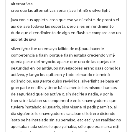
alternativas
creo que las alternativas serían java, html5 o silverlight
java con sus applets. creo que eso ya ni existe. de pronto el
api de java todavía las soporta, pero si es en rendimiento,
dudo que el rendimiento de algo en flash se compare con un
applet de java
silverlight: fue un ensayo fallido de m$ para hacerle
competencia a flash, porque flash estaba creciendo y m$
quería parte del negocio. aparte que una de las quejas de
seguridad en los antiguos navegadores eranc osas como los
activex, y luego los quitaron y todo el mundo eterminó
odiándolos, esa gente quiso revivirlos. silverlight se basa en
gran parte en dlls, y tiene básicamente los mismos huecos
de seguridad que los active x. sin decirle a nadie, y por la
fuerza instalaban su componente en los navegadores que
tuviera instalado el usuario, sina visarle ni pedir permiso. al
día siguiente los navegadores sacaban el letrero diciendo
‘esto se ha instalado sin su permiso, etc etc’. y en realidad no
aportaba nada sobre lo que ya había, sólo que era marca m$,