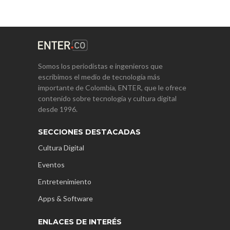
Somos los periodistas e ingenieros que
escribimos el medio de tecnología más
importante de Colombia, ENTER, que le ofrece
contenido sobre tecnología y cultura digital
desde 1996.
SECCIONES DESTACADAS
Cultura Digital
Eventos
Entretenimiento
Apps & Software
ENLACES DE INTERÉS