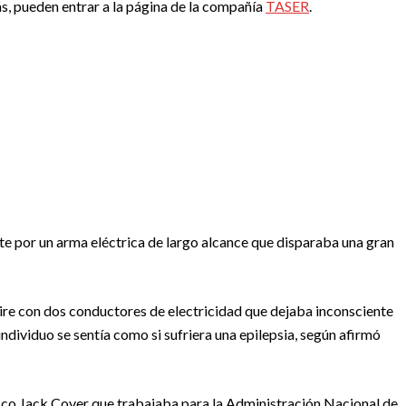
, pueden entrar a la página de la compañía
TASER
.
 por un arma eléctrica de largo alcance que disparaba una gran
re con dos conductores de electricidad que dejaba inconsciente
 individuo se sentía como si sufriera una epilepsia, según afirmó
tífico Jack Cover que trabajaba para la Administración Nacional de