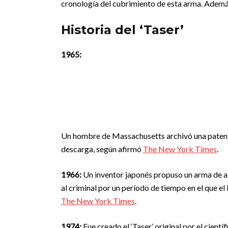
cronología del cubrimiento de esta arma. Además
Historia del ‘Taser’
1965:
Un hombre de Massachusetts archivó una patente
descarga, según afirmó
The New York Times
.
1966:
Un inventor japonés propuso un arma de ai
al criminal por un período de tiempo en el que el
The New York Times
.
1974:
Fue creado el ‘Taser’ original por el cien