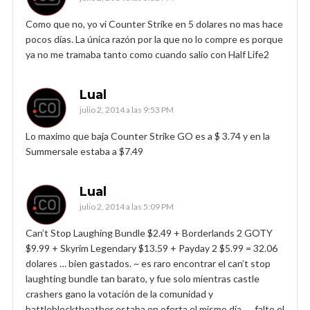
Como que no, yo vi Counter Strike en 5 dolares no mas hace
pocos días. La única razón por la que no lo compre es porque
ya no me tramaba tanto como cuando salio con Half Life2
Lual
julio 2, 2014 a las 9:53 PM
Lo maximo que baja Counter Strike GO es a $ 3.74 y en la
Summersale estaba a $7.49
Lual
julio 2, 2014 a las 5:09 PM
Can’t Stop Laughing Bundle $2.49 + Borderlands 2 GOTY
$9.99 + Skyrim Legendary $13.59 + Payday 2 $5.99 = 32.06
dolares … bien gastados. ~ es raro encontrar el can’t stop
laughting bundle tan barato, y fue solo mientras castle
crashers gano la votación de la comunidad y
battleblocktheather estaba en oferta el mismo dia. … falto el