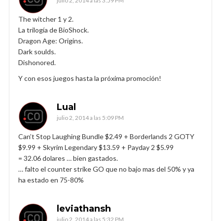
julio 2, 2014 a las 3:59 PM
The witcher 1 y 2.
La trilogía de BioShock.
Dragon Age: Origins.
Dark soulds.
Dishonored.
Y con esos juegos hasta la próxima promoción!
Lual
julio 2, 2014 a las 5:09 PM
Can’t Stop Laughing Bundle $2.49 + Borderlands 2 GOTY
$9.99 + Skyrim Legendary $13.59 + Payday 2 $5.99
= 32.06 dolares … bien gastados.
… falto el counter strike GO que no bajo mas del 50% y ya
ha estado en 75-80%
leviathansh
julio 2, 2014 a las 5:32 PM