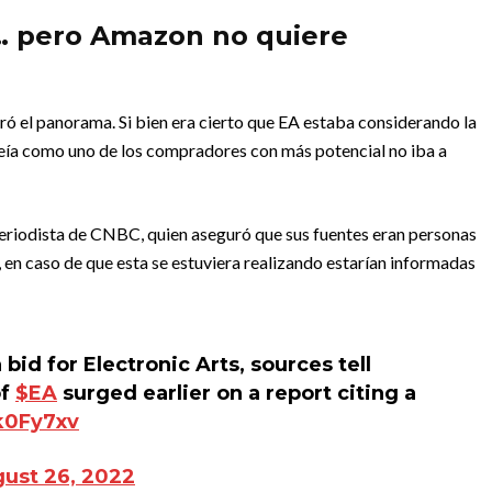
… pero Amazon no quiere
ó el panorama. Si bien era cierto que EA estaba considerando la
veía como uno de los compradores con más potencial no iba a
periodista de CNBC, quien aseguró que sus fuentes eran personas
 en caso de que esta se estuviera realizando estarían informadas
id for Electronic Arts, sources tell
of
$EA
surged earlier on a report citing a
k0Fy7xv
ust 26, 2022