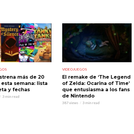
GOS
VIDEOJUEGOS
strena más de 20
El remake de ‘The Legend
 esta semana: lista
of Zelda: Ocarina of Time’
ta y fechas
que entusiasma a los fans
de Nintendo
3 min read
387 views
3 min read