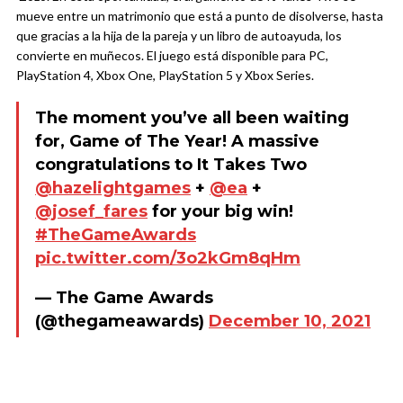
mueve entre un matrimonio que está a punto de disolverse, hasta
que gracias a la hija de la pareja y un libro de autoayuda, los
convierte en muñecos. El juego está disponible para PC,
PlayStation 4, Xbox One, PlayStation 5 y Xbox Series.
The moment you’ve all been waiting
for, Game of The Year! A massive
congratulations to It Takes Two
@hazelightgames
+
@ea
+ ​​
@josef_fares
for your big win!
#TheGameAwards
pic.twitter.com/3o2kGm8qHm
— The Game Awards
(@thegameawards)
December 10, 2021